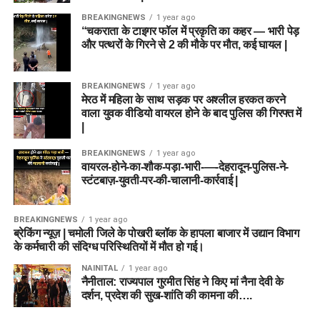
BREAKINGNEWS
1 year ago
“चकराता के टाइगर फॉल में प्रकृति का कहर — भारी पेड़
और पत्थरों के गिरने से 2 की मौके पर मौत, कई घायल |
BREAKINGNEWS
1 year ago
मेरठ में महिला के साथ सड़क पर अश्लील हरकत करने
वाला युवक वीडियो वायरल होने के बाद पुलिस की गिरफ्त में
|
BREAKINGNEWS
1 year ago
वायरल-होने-का-शौक-पड़ा-भारी-—-देहरादून-पुलिस-ने-
स्टंटबाज़-युवती-पर-की-चालानी-कार्रवाई |
BREAKINGNEWS
1 year ago
ब्रेकिंग न्यूज़ | चमोली जिले के पोखरी ब्लॉक के हापला बाजार में उद्यान विभाग
के कर्मचारी की संदिग्ध परिस्थितियों में मौत हो गई।
NAINITAL
1 year ago
नैनीताल: राज्यपाल गुरमीत सिंह ने किए मां नैना देवी के
दर्शन, प्रदेश की सुख-शांति की कामना की….