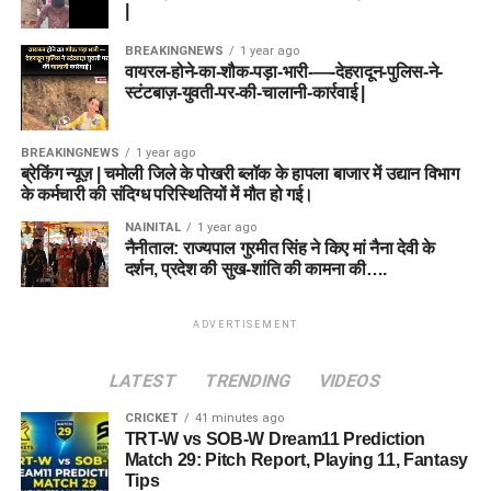
|
BREAKINGNEWS
1 year ago
वायरल-होने-का-शौक-पड़ा-भारी-—-देहरादून-पुलिस-ने-
स्टंटबाज़-युवती-पर-की-चालानी-कार्रवाई |
BREAKINGNEWS
1 year ago
ब्रेकिंग न्यूज़ | चमोली जिले के पोखरी ब्लॉक के हापला बाजार में उद्यान विभाग
के कर्मचारी की संदिग्ध परिस्थितियों में मौत हो गई।
NAINITAL
1 year ago
नैनीताल: राज्यपाल गुरमीत सिंह ने किए मां नैना देवी के
दर्शन, प्रदेश की सुख-शांति की कामना की….
ADVERTISEMENT
LATEST
TRENDING
VIDEOS
CRICKET
41 minutes ago
TRT-W vs SOB-W Dream11 Prediction
Match 29: Pitch Report, Playing 11, Fantasy
Tips