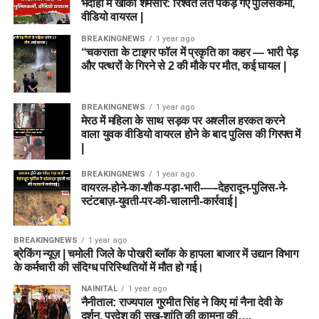
भदोही में खाकी शर्मसार: रिश्वत लेते पकड़े गए पुलिसकर्मी,
वीडियो वायरल |
BREAKINGNEWS
1 year ago
“चकराता के टाइगर फॉल में प्रकृति का कहर — भारी पेड़
और पत्थरों के गिरने से 2 की मौके पर मौत, कई घायल |
BREAKINGNEWS
1 year ago
मेरठ में महिला के साथ सड़क पर अश्लील हरकत करने
वाला युवक वीडियो वायरल होने के बाद पुलिस की गिरफ्त में
|
BREAKINGNEWS
1 year ago
वायरल-होने-का-शौक-पड़ा-भारी-—-देहरादून-पुलिस-ने-
स्टंटबाज़-युवती-पर-की-चालानी-कार्रवाई |
BREAKINGNEWS
1 year ago
ब्रेकिंग न्यूज़ | चमोली जिले के पोखरी ब्लॉक के हापला बाजार में उद्यान विभाग
के कर्मचारी की संदिग्ध परिस्थितियों में मौत हो गई।
NAINITAL
1 year ago
नैनीताल: राज्यपाल गुरमीत सिंह ने किए मां नैना देवी के
दर्शन, प्रदेश की सुख-शांति की कामना की….