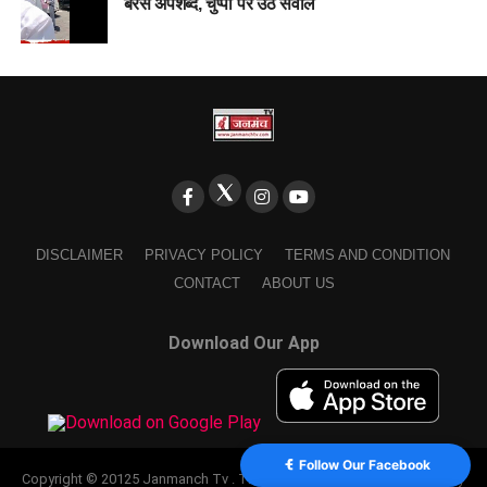
बरसे अपशब्द, चुप्पी पर उठे सवाल
DISCLAIMER
PRIVACY POLICY
TERMS AND CONDITION
CONTACT
ABOUT US
Download Our App
Follow Our Facebook
Copyright © 20125 Janmanch Tv . Theme by SSDIGIMARK. powered by