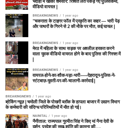
भदोही में खाकी शर्मसार: रिश्वत लेते पकड़े गए पुलिसकर्मी,
वीडियो वायरल |
BREAKINGNEWS
1 year ago
“चकराता के टाइगर फॉल में प्रकृति का कहर — भारी पेड़
और पत्थरों के गिरने से 2 की मौके पर मौत, कई घायल |
BREAKINGNEWS
1 year ago
मेरठ में महिला के साथ सड़क पर अश्लील हरकत करने
वाला युवक वीडियो वायरल होने के बाद पुलिस की गिरफ्त में
|
BREAKINGNEWS
1 year ago
वायरल-होने-का-शौक-पड़ा-भारी-—-देहरादून-पुलिस-ने-
स्टंटबाज़-युवती-पर-की-चालानी-कार्रवाई |
BREAKINGNEWS
1 year ago
ब्रेकिंग न्यूज़ | चमोली जिले के पोखरी ब्लॉक के हापला बाजार में उद्यान विभाग
के कर्मचारी की संदिग्ध परिस्थितियों में मौत हो गई।
NAINITAL
1 year ago
नैनीताल: राज्यपाल गुरमीत सिंह ने किए मां नैना देवी के
दर्शन, प्रदेश की सुख-शांति की कामना की….