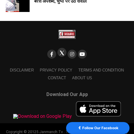
बरसे अपशब्द, चुप्पी पर उठे सवाल
DISCLAIMER
PRIVACY POLICY
TERMS AND CONDITION
CONTACT
ABOUT US
Download Our App
Follow Our Facebook
Copyright © 20125 Janmanch Tv . Theme by SSDIGIMARK. powered by