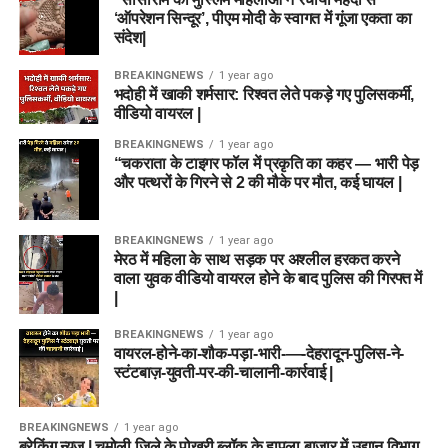
‘ऑपरेशन सिन्दूर’, पीएम मोदी के स्वागत में गूंजा एकता का
संदेश|
BREAKINGNEWS
1 year ago
भदोही में खाकी शर्मसार: रिश्वत लेते पकड़े गए पुलिसकर्मी,
वीडियो वायरल |
BREAKINGNEWS
1 year ago
“चकराता के टाइगर फॉल में प्रकृति का कहर — भारी पेड़
और पत्थरों के गिरने से 2 की मौके पर मौत, कई घायल |
BREAKINGNEWS
1 year ago
मेरठ में महिला के साथ सड़क पर अश्लील हरकत करने
वाला युवक वीडियो वायरल होने के बाद पुलिस की गिरफ्त में
|
BREAKINGNEWS
1 year ago
वायरल-होने-का-शौक-पड़ा-भारी-—-देहरादून-पुलिस-ने-
स्टंटबाज़-युवती-पर-की-चालानी-कार्रवाई |
BREAKINGNEWS
1 year ago
ब्रेकिंग न्यूज़ | चमोली जिले के पोखरी ब्लॉक के हापला बाजार में उद्यान विभाग