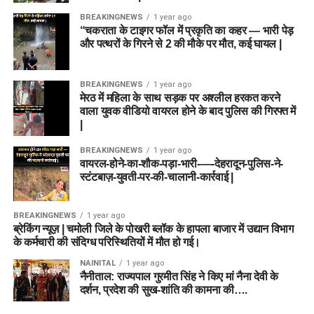
BREAKINGNEWS
1 year ago
“चकराता के टाइगर फॉल में प्रकृति का कहर — भारी पेड़
और पत्थरों के गिरने से 2 की मौके पर मौत, कई घायल |
BREAKINGNEWS
1 year ago
मेरठ में महिला के साथ सड़क पर अश्लील हरकत करने
वाला युवक वीडियो वायरल होने के बाद पुलिस की गिरफ्त में
|
BREAKINGNEWS
1 year ago
वायरल-होने-का-शौक-पड़ा-भारी-—-देहरादून-पुलिस-ने-
स्टंटबाज़-युवती-पर-की-चालानी-कार्रवाई |
BREAKINGNEWS
1 year ago
ब्रेकिंग न्यूज़ | चमोली जिले के पोखरी ब्लॉक के हापला बाजार में उद्यान विभाग
के कर्मचारी की संदिग्ध परिस्थितियों में मौत हो गई।
NAINITAL
1 year ago
नैनीताल: राज्यपाल गुरमीत सिंह ने किए मां नैना देवी के
दर्शन, प्रदेश की सुख-शांति की कामना की….