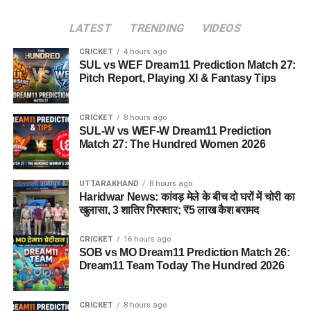
LATEST
TRENDING
VIDEOS
CRICKET
4 hours ago
SUL vs WEF Dream11 Prediction Match 27:
Pitch Report, Playing XI & Fantasy Tips
CRICKET
8 hours ago
SUL-W vs WEF-W Dream11 Prediction
Match 27: The Hundred Women 2026
UTTARAKHAND
8 hours ago
Haridwar News: कांवड़ मेले के बीच दो घरों में चोरी का
खुलासा, 3 शातिर गिरफ्तार; ₹5 लाख कैश बरामद
CRICKET
16 hours ago
SOB vs MO Dream11 Prediction Match 26:
Dream11 Team Today The Hundred 2026
CRICKET
8 hours ago