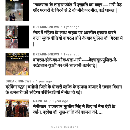
“चकराता के टाइगर फॉल में प्रकृति का कहर — भारी पेड़
और पत्थरों के गिरने से 2 की मौके पर मौत, कई घायल |
BREAKINGNEWS
1 year ago
मेरठ में महिला के साथ सड़क पर अश्लील हरकत करने
वाला युवक वीडियो वायरल होने के बाद पुलिस की गिरफ्त में
|
BREAKINGNEWS
1 year ago
वायरल-होने-का-शौक-पड़ा-भारी-—-देहरादून-पुलिस-ने-
स्टंटबाज़-युवती-पर-की-चालानी-कार्रवाई |
BREAKINGNEWS
1 year ago
ब्रेकिंग न्यूज़ | चमोली जिले के पोखरी ब्लॉक के हापला बाजार में उद्यान विभाग
के कर्मचारी की संदिग्ध परिस्थितियों में मौत हो गई।
NAINITAL
1 year ago
नैनीताल: राज्यपाल गुरमीत सिंह ने किए मां नैना देवी के
दर्शन, प्रदेश की सुख-शांति की कामना की….
ADVERTISEMENT