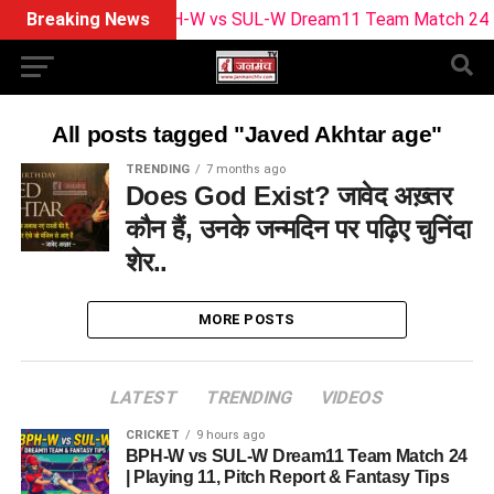
Breaking News
BPH-W vs SUL-W Dream11 Team Match 24 | Play
All posts tagged "Javed Akhtar age"
TRENDING
7 months ago
Does God Exist? जावेद अख़्तर
कौन हैं, उनके जन्मदिन पर पढ़िए चुनिंदा
शेर..
MORE POSTS
LATEST
TRENDING
VIDEOS
CRICKET
9 hours ago
BPH-W vs SUL-W Dream11 Team Match 24
| Playing 11, Pitch Report & Fantasy Tips