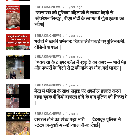
BREAKINGNEWS
1 year ago
“सासाराम की मुस्लिम महिलाओं ने रचाया मेहंदी से
‘ऑपरेशन सिन्दूर’, पीएम मोदी के स्वागत में गूंजा एकता का
संदेश|
BREAKINGNEWS
1 year ago
भदोही में खाकी शर्मसार: रिश्वत लेते पकड़े गए पुलिसकर्मी,
वीडियो वायरल |
BREAKINGNEWS
1 year ago
“चकराता के टाइगर फॉल में प्रकृति का कहर — भारी पेड़
और पत्थरों के गिरने से 2 की मौके पर मौत, कई घायल |
BREAKINGNEWS
1 year ago
मेरठ में महिला के साथ सड़क पर अश्लील हरकत करने
वाला युवक वीडियो वायरल होने के बाद पुलिस की गिरफ्त में
|
BREAKINGNEWS
1 year ago
वायरल-होने-का-शौक-पड़ा-भारी-—-देहरादून-पुलिस-ने-
स्टंटबाज़-युवती-पर-की-चालानी-कार्रवाई |