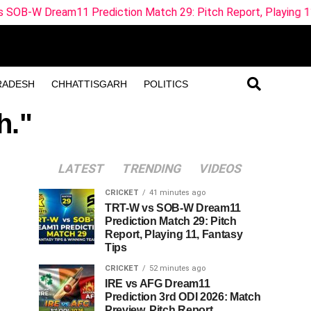
 Prediction Match 29: Pitch Report, Playing 11, Fantasy Tip
RADESH
CHHATTISGARH
POLITICS
h."
LATEST
TRENDING
VIDEOS
CRICKET
41 minutes ago
TRT-W vs SOB-W Dream11
Prediction Match 29: Pitch
Report, Playing 11, Fantasy
Tips
CRICKET
52 minutes ago
IRE vs AFG Dream11
Prediction 3rd ODI 2026: Match
Preview, Pitch Report,