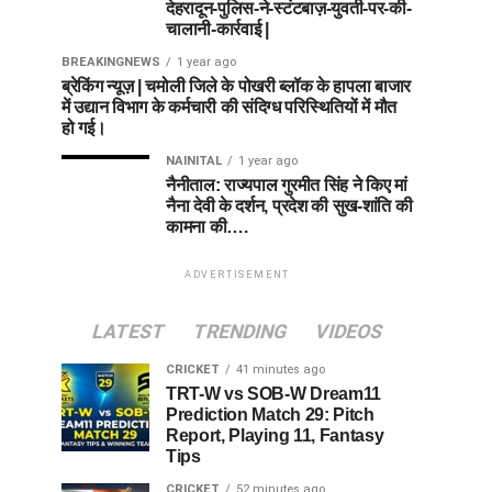
देहरादून-पुलिस-ने-स्टंटबाज़-युवती-पर-की-
चालानी-कार्रवाई |
BREAKINGNEWS
1 year ago
ब्रेकिंग न्यूज़ | चमोली जिले के पोखरी ब्लॉक के हापला बाजार
में उद्यान विभाग के कर्मचारी की संदिग्ध परिस्थितियों में मौत
हो गई।
NAINITAL
1 year ago
नैनीताल: राज्यपाल गुरमीत सिंह ने किए मां
नैना देवी के दर्शन, प्रदेश की सुख-शांति की
कामना की….
ADVERTISEMENT
LATEST
TRENDING
VIDEOS
CRICKET
41 minutes ago
TRT-W vs SOB-W Dream11
Prediction Match 29: Pitch
Report, Playing 11, Fantasy
Tips
CRICKET
52 minutes ago