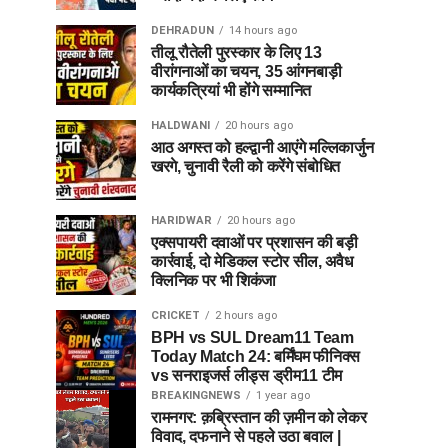
DEHRADUN
14 hours ago
तीलू रौतेली पुरस्कार के लिए 13
वीरांगनाओं का चयन, 35 आंगनबाड़ी
कार्यकत्रियां भी होंगे सम्मानित
HALDWANI
20 hours ago
आठ अगस्त को हल्द्वानी आएंगे मल्लिकार्जुन
खरगे, चुनावी रैली को करेंगे संबोधित
HARIDWAR
20 hours ago
एक्सपायरी दवाओं पर प्रशासन की बड़ी
कार्रवाई, दो मेडिकल स्टोर सील, अवैध
क्लिनिक पर भी शिकंजा
CRICKET
2 hours ago
BPH vs SUL Dream11 Team
Today Match 24: बर्मिंघम फीनिक्स
vs सनराइजर्स लीड्स ड्रीम11 टीम
BREAKINGNEWS
1 year ago
रामनगर: क़ब्रिस्तान की ज़मीन को लेकर
विवाद, दफनाने से पहले उठा बवाल |