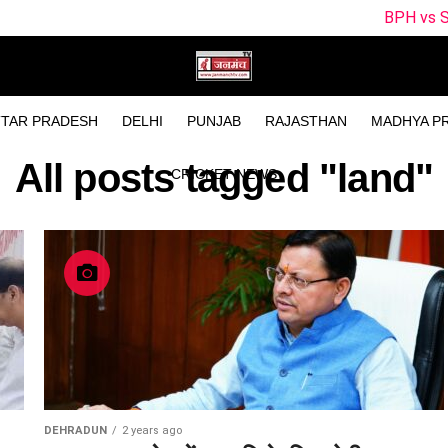
BPH vs SUL Dream11 Team
TAR PRADESH
DELHI
PUNJAB
RAJASTHAN
MADHYA P
All posts tagged "land"
CRICKET NEWS
DEHRADUN
2 years ago