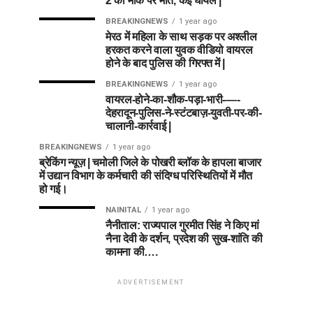
2 की मौके पर मौत, कई घायल |
BREAKINGNEWS
1 year ago
मेरठ में महिला के साथ सड़क पर अश्लील
हरकत करने वाला युवक वीडियो वायरल
होने के बाद पुलिस की गिरफ्त में |
BREAKINGNEWS
1 year ago
वायरल-होने-का-शौक-पड़ा-भारी-—-
देहरादून-पुलिस-ने-स्टंटबाज़-युवती-पर-की-
चालानी-कार्रवाई |
BREAKINGNEWS
1 year ago
ब्रेकिंग न्यूज़ | चमोली जिले के पोखरी ब्लॉक के हापला बाजार
में उद्यान विभाग के कर्मचारी की संदिग्ध परिस्थितियों में मौत
हो गई।
NAINITAL
1 year ago
नैनीताल: राज्यपाल गुरमीत सिंह ने किए मां
नैना देवी के दर्शन, प्रदेश की सुख-शांति की
कामना की….
ADVERTISEMENT