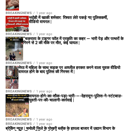
BREAKINGNEWS
1 year ago
भदोही में खाकी शर्मसार: रिश्वत लेते पकड़े गए पुलिसकर्मी,
वीडियो वायरल |
BREAKINGNEWS
1 year ago
“चकराता के टाइगर फॉल में प्रकृति का कहर — भारी पेड़ और पत्थरों के
गिरने से 2 की मौके पर मौत, कई घायल |
BREAKINGNEWS
1 year ago
मेरठ में महिला के साथ सड़क पर अश्लील हरकत करने वाला युवक वीडियो
वायरल होने के बाद पुलिस की गिरफ्त में |
BREAKINGNEWS
1 year ago
वायरल-होने-का-शौक-पड़ा-भारी-—-देहरादून-पुलिस-ने-स्टंटबाज़-
युवती-पर-की-चालानी-कार्रवाई |
BREAKINGNEWS
1 year ago
BREAKINGNEWS
1 year ago
ब्रेकिंग न्यूज़ | चमोली जिले के पोखरी ब्लॉक के हापला बाजार में उद्यान विभाग के