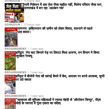
DEHRADUN
15 hours ago
नारी निकेतन में अब जेल जैसा माहौल नहीं, मिलेगा परिवार जैसा घर!,
उत्तराखंड में बन रहा ‘आलंबन गांव’
DEHRADUN
17 hours ago
रामनगर: क़ब्रिस्तान की ज़मीन को लेकर विवाद, दफनाने से पहले
उठा बवाल |
BREAKINGNEWS
1 year ago
हरिद्वार: गंगा घाट किनारे पेड़ पर लिपटा मिला अजगर, वन विभाग ने किया
सुरक्षित रेस्क्यू
BREAKINGNEWS
1 year ago
हरिद्वार में बीजेपी नेता की दबंगई कैमरे में कैद, अफसर पर बरसे अपशब्द, चुप्पी
पर उठे सवाल
BREAKINGNEWS
1 year ago
“सासाराम की मुस्लिम महिलाओं ने रचाया मेहंदी से ‘ऑपरेशन सिन्दूर’, पीएम
मोदी के स्वागत में गूंजा एकता का संदेश|