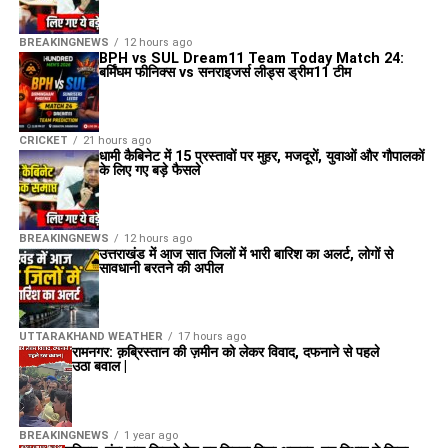
BREAKINGNEWS
12 hours ago
BPH vs SUL Dream11 Team Today Match 24:
बर्मिंघम फीनिक्स vs सनराइजर्स लीड्स ड्रीम11 टीम
CRICKET
21 hours ago
धामी कैबिनेट में 15 प्रस्तावों पर मुहर, मजदूरों, युवाओं और गौपालकों
के लिए गए बड़े फैसले
BREAKINGNEWS
12 hours ago
उत्तराखंड में आज सात जिलों में भारी बारिश का अलर्ट, लोगों से
सावधानी बरतने की अपील
UTTARAKHAND WEATHER
17 hours ago
रामनगर: क़ब्रिस्तान की ज़मीन को लेकर विवाद, दफनाने से पहले
उठा बवाल |
BREAKINGNEWS
1 year ago