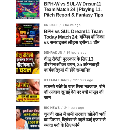
BPH-W vs SUL-W Dream11
Team Match 24 | Playing 11,
Pitch Report & Fantasy Tips
CRICKET
7 hours ago
BPH vs SUL Dream11 Team
Today Match 24: बर्मिंघम फीनिक्स
vs सनराइजर्स लीड्स ड्रीम11 टीम
DEHRADUN
19 hours ago
तीलू रौतेली पुरस्कार के लिए 13
वीरांगनाओं का चयन, 35 आंगनबाड़ी
कार्यकत्रियां भी होंगे सम्मानित
UTTARAKHAND
22 hours ago
उफनते गधेरे के पास मिला नवजात!, रोने
की आवाज सुनाई देने पर बची मासूम की
जान
BIG NEWS
24 hours ago
चुनावी साल में धामी सरकार खोलेगी भर्ती
का पिटारा, दिसंबर से पहले ढाई हजार से
ज्यादा पदों के लिए फॉर्म