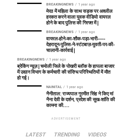
BREAKINGNEWS
1 year ago
मेरठ में महिला के साथ सड़क पर अश्लील
हरकत करने वाला युवक वीडियो वायरल
होने के बाद पुलिस की गिरफ्त में |
BREAKINGNEWS
1 year ago
वायरल-होने-का-शौक-पड़ा-भारी-—-
देहरादून-पुलिस-ने-स्टंटबाज़-युवती-पर-की-
चालानी-कार्रवाई |
BREAKINGNEWS
1 year ago
ब्रेकिंग न्यूज़ | चमोली जिले के पोखरी ब्लॉक के हापला बाजार
में उद्यान विभाग के कर्मचारी की संदिग्ध परिस्थितियों में मौत
हो गई।
NAINITAL
1 year ago
नैनीताल: राज्यपाल गुरमीत सिंह ने किए मां
नैना देवी के दर्शन, प्रदेश की सुख-शांति की
कामना की….
ADVERTISEMENT
LATEST
TRENDING
VIDEOS