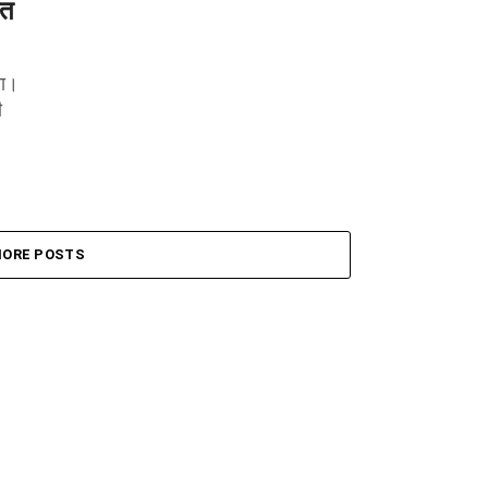
्त
या।
ी
ORE POSTS