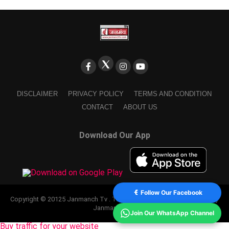
DISCLAIMER
PRIVACY POLICY
TERMS AND CONDITION
CONTACT
ABOUT US
Download Our App
Follow Our Facebook
Copyright © 20125 Janmanch Tv . Theme by SSDIGIMARK. powered by
Janmanch TV.
Join Our WhatsApp Channel
Buy traffic for your website