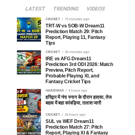
LATEST
TRENDING
VIDEOS
CRICKET
15 minutes ago
TRT-W vs SOB-W Dream11
Prediction Match 29: Pitch
Report, Playing 11, Fantasy
Tips
CRICKET
26 minutes ago
IRE vs AFG Dream11
Prediction 3rd ODI 2026: Match
Preview, Pitch Report,
Probable Playing XI, and
Fantasy Cricket Tips
HARIDWAR
4 hours ago
हरिद्वार में गंगा स्नान के दौरान हादसा, तेज
बहाव में बहा कांवड़िया, तलाश जारी
CRICKET
24 hours ago
SUL vs WEF Dream11
Prediction Match 27: Pitch
Report, Playing XI & Fantasy