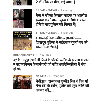
2 की मौके पर मौत, कई घायल |
BREAKINGNEWS
1 year ago
मेरठ में महिला के साथ सड़क पर अश्लील
हरकत करने वाला युवक वीडियो वायरल
होने के बाद पुलिस की गिरफ्त में |
BREAKINGNEWS
1 year ago
वायरल-होने-का-शौक-पड़ा-भारी-—-
देहरादून-पुलिस-ने-स्टंटबाज़-युवती-पर-की-
चालानी-कार्रवाई |
BREAKINGNEWS
1 year ago
ब्रेकिंग न्यूज़ | चमोली जिले के पोखरी ब्लॉक के हापला बाजार
में उद्यान विभाग के कर्मचारी की संदिग्ध परिस्थितियों में मौत
हो गई।
NAINITAL
1 year ago
नैनीताल: राज्यपाल गुरमीत सिंह ने किए मां
नैना देवी के दर्शन, प्रदेश की सुख-शांति की
कामना की….
ADVERTISEMENT