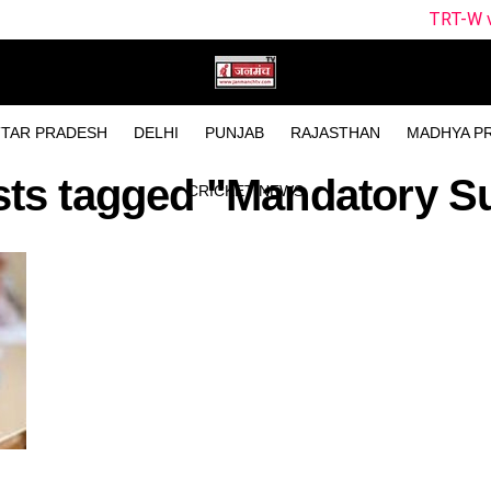
TRT-W vs SOB-W Dream
TAR PRADESH
DELHI
PUNJAB
RAJASTHAN
MADHYA P
sts tagged "Mandatory S
CRICKET NEWS