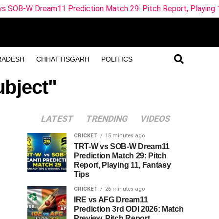
11 Prediction Match 29: Pitch Report, Playing 11, Fantasy Ti
RADESH
CHHATTISGARH
POLITICS
ubject"
LATEST
TRENDING
VIDEOS
CRICKET
15 minutes ago
TRT-W vs SOB-W Dream11
Prediction Match 29: Pitch
Report, Playing 11, Fantasy
Tips
CRICKET
26 minutes ago
IRE vs AFG Dream11
Prediction 3rd ODI 2026: Match
Preview, Pitch Report,