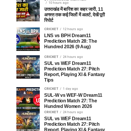
10 hours ago
उत्तराखंड में बारिश का कहर जारी, 11
अगस्त तक कई जिलों में अलर्ट, देखें पूरी
रिपोर्ट
CRICKET
12 hours ago
LNS vs BPH Dream11
Prediction Match 28: The
Hundred 2026 (9 Aug)
CRICKET
24 hours ago
SUL vs WEF Dream11
Prediction Match 27: Pitch
Report, Playing XI & Fantasy
Tips
CRICKET
1 day ago
SUL-W vs WEF-W Dream11
Prediction Match 27: The
Hundred Women 2026
CRICKET
24 hours ago
SUL vs WEF Dream11
Prediction Match 27: Pitch
Report, Playing XI & Fantasy