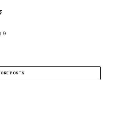
े
षा 9
ORE POSTS