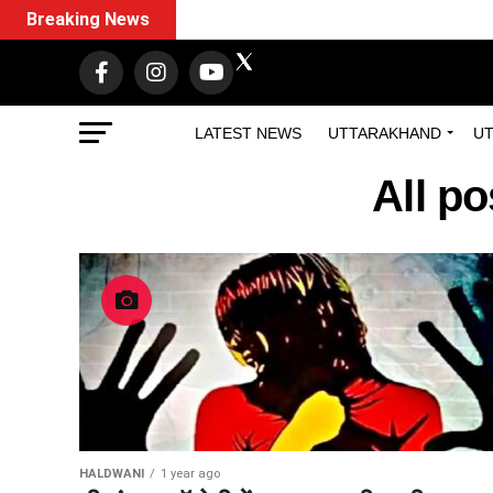
Breaking News
LATEST NEWS
UTTARAKHAND
UT
All po
HALDWANI
1 year ago