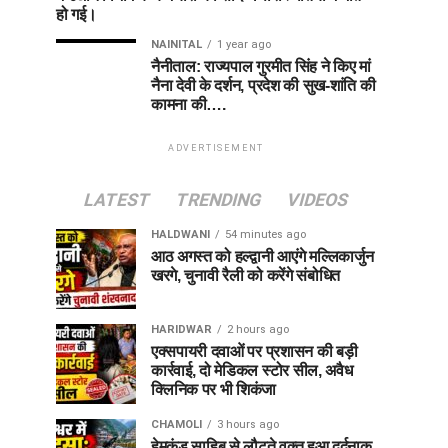
हो गई।
NAINITAL
1 year ago
नैनीताल: राज्यपाल गुरमीत सिंह ने किए मां
नैना देवी के दर्शन, प्रदेश की सुख-शांति की
कामना की….
ADVERTISEMENT
LATEST
TRENDING
VIDEOS
HALDWANI
54 minutes ago
आठ अगस्त को हल्द्वानी आएंगे मल्लिकार्जुन
खरगे, चुनावी रैली को करेंगे संबोधित
HARIDWAR
2 hours ago
एक्सपायरी दवाओं पर प्रशासन की बड़ी
कार्रवाई, दो मेडिकल स्टोर सील, अवैध
क्लिनिक पर भी शिकंजा
CHAMOLI
3 hours ago
हेमकुंड साहिब से लौटते वक्त हुआ दर्दनाक