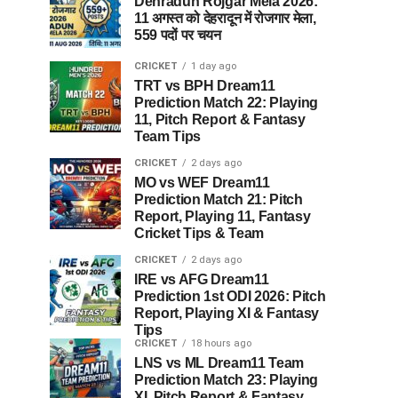
Dehradun Rojgar Mela 2026:
11 अगस्त को देहरादून में रोजगार मेला,
559 पदों पर चयन
CRICKET
1 day ago
TRT vs BPH Dream11
Prediction Match 22: Playing
11, Pitch Report & Fantasy
Team Tips
CRICKET
2 days ago
MO vs WEF Dream11
Prediction Match 21: Pitch
Report, Playing 11, Fantasy
Cricket Tips & Team
CRICKET
2 days ago
IRE vs AFG Dream11
Prediction 1st ODI 2026: Pitch
Report, Playing XI & Fantasy
Tips
CRICKET
18 hours ago
LNS vs ML Dream11 Team
Prediction Match 23: Playing
XI, Pitch Report & Fantasy