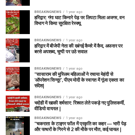
BREAKINGNEWS
1 year ago
हरिद्वार: गंगा घाट किनारे पेड़ पर लिपटा मिला अजगर, वन
विभाग ने किया सुरक्षित रेस्क्यू
BREAKINGNEWS
1 year ago
हरिद्वार में बीजेपी नेता की दबंगई कैमरे में कैद, अफसर पर
बरसे अपशब्द, चुप्पी पर उठे सवाल
BREAKINGNEWS
1 year ago
“सासाराम की मुस्लिम महिलाओं ने रचाया मेहंदी से
‘ऑपरेशन सिन्दूर’, पीएम मोदी के स्वागत में गूंजा एकता का
संदेश|
BREAKINGNEWS
1 year ago
भदोही में खाकी शर्मसार: रिश्वत लेते पकड़े गए पुलिसकर्मी,
वीडियो वायरल |
BREAKINGNEWS
1 year ago
“चकराता के टाइगर फॉल में प्रकृति का कहर — भारी पेड़
और पत्थरों के गिरने से 2 की मौके पर मौत, कई घायल |