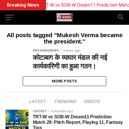
Breaking News
TRT-W vs SOB-W Dream11 Prediction Match 29: 
All posts tagged "Mukesh Verma became
the president."
BREAKINGNEWS
4 years ago
कोटाबाग के व्यापार मंडल की नई
कार्यकारिणी का हुआ गठन।
MORE POSTS
LATEST
TRENDING
VIDEOS
CRICKET
9 minutes ago
TRT-W vs SOB-W Dream11 Prediction
Match 29: Pitch Report, Playing 11, Fantasy
Tips