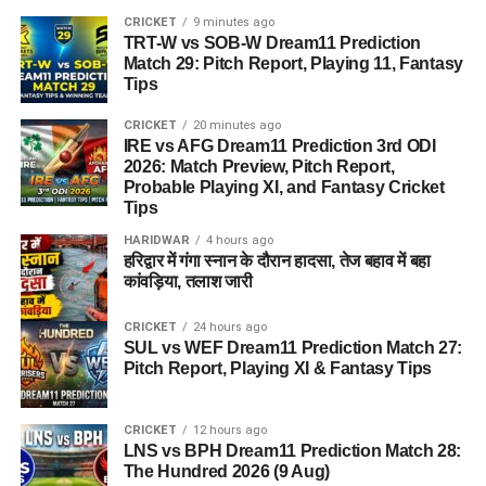
CRICKET
9 minutes ago
TRT-W vs SOB-W Dream11 Prediction
Match 29: Pitch Report, Playing 11, Fantasy
Tips
CRICKET
20 minutes ago
IRE vs AFG Dream11 Prediction 3rd ODI
2026: Match Preview, Pitch Report,
Probable Playing XI, and Fantasy Cricket
Tips
HARIDWAR
4 hours ago
हरिद्वार में गंगा स्नान के दौरान हादसा, तेज बहाव में बहा
कांवड़िया, तलाश जारी
CRICKET
24 hours ago
SUL vs WEF Dream11 Prediction Match 27:
Pitch Report, Playing XI & Fantasy Tips
CRICKET
12 hours ago
LNS vs BPH Dream11 Prediction Match 28:
The Hundred 2026 (9 Aug)