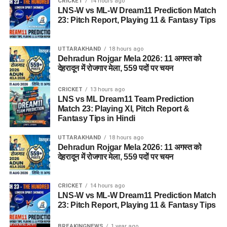
CRICKET
14 hours ago
LNS-W vs ML-W Dream11 Prediction Match
23: Pitch Report, Playing 11 & Fantasy Tips
UTTARAKHAND
18 hours ago
Dehradun Rojgar Mela 2026: 11 अगस्त को
देहरादून में रोजगार मेला, 559 पदों पर चयन
CRICKET
13 hours ago
LNS vs ML Dream11 Team Prediction
Match 23: Playing XI, Pitch Report &
Fantasy Tips in Hindi
UTTARAKHAND
18 hours ago
Dehradun Rojgar Mela 2026: 11 अगस्त को
देहरादून में रोजगार मेला, 559 पदों पर चयन
CRICKET
14 hours ago
LNS-W vs ML-W Dream11 Prediction Match
23: Pitch Report, Playing 11 & Fantasy Tips
BREAKINGNEWS
1 year ago