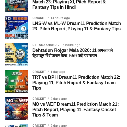
Match 23: Playing XI, Pitch Report &
Fantasy Tips in Hindi
CRICKET
14 hours ago
LNS-W vs ML-W Dream11 Prediction Match
23: Pitch Report, Playing 11 & Fantasy Tips
UTTARAKHAND
18 hours ago
Dehradun Rojgar Mela 2026: 11 अगस्त को
देहरादून में रोजगार मेला, 559 पदों पर चयन
CRICKET
1 day ago
TRT vs BPH Dream11 Prediction Match 22:
Playing 11, Pitch Report & Fantasy Team
Tips
CRICKET
2 days ago
MO vs WEF Dream11 Prediction Match 21:
Pitch Report, Playing 11, Fantasy Cricket
Tips & Team
CRICKET
2 days ago