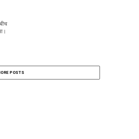
 बीच
या।
ORE POSTS