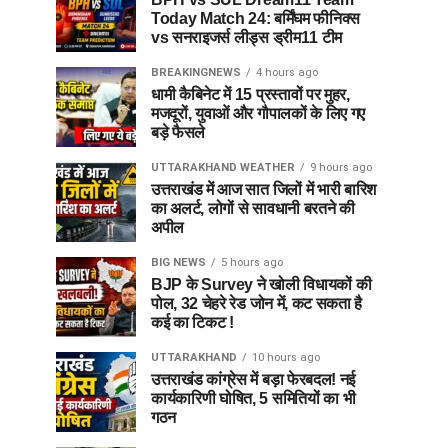
Today Match 24: बर्मिंघम फीनिक्स
vs सनराइजर्स लीड्स ड्रीम11 टीम
BREAKINGNEWS
4 hours ago
धामी कैबिनेट में 15 प्रस्तावों पर मुहर,
मजदूरों, युवाओं और गौपालकों के लिए गए
बड़े फैसले
UTTARAKHAND WEATHER
9 hours ago
उत्तराखंड में आज सात जिलों में भारी बारिश
का अलर्ट, लोगों से सावधानी बरतने की
अपील
BIG NEWS
5 hours ago
BJP के Survey ने खोली विधायकों की
पोल, 32 चेहरे रेड जोन में, कट सकता है
कई का टिकट !
UTTARAKHAND
10 hours ago
उत्तराखंड कांग्रेस में बड़ा फेरबदल! नई
कार्यकारिणी घोषित, 5 समितियों का भी
गठन