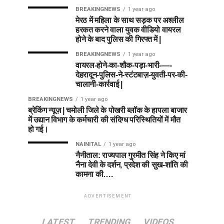
BREAKINGNEWS
1 year ago
मेरठ में महिला के साथ सड़क पर अश्लील
हरकत करने वाला युवक वीडियो वायरल
होने के बाद पुलिस की गिरफ्त में |
BREAKINGNEWS
1 year ago
वायरल-होने-का-शौक-पड़ा-भारी-—-
देहरादून-पुलिस-ने-स्टंटबाज़-युवती-पर-की-
चालानी-कार्रवाई |
BREAKINGNEWS
1 year ago
ब्रेकिंग न्यूज़ | चमोली जिले के पोखरी ब्लॉक के हापला बाजार
में उद्यान विभाग के कर्मचारी की संदिग्ध परिस्थितियों में मौत
हो गई।
NAINITAL
1 year ago
नैनीताल: राज्यपाल गुरमीत सिंह ने किए मां
नैना देवी के दर्शन, प्रदेश की सुख-शांति की
कामना की….
ADVERTISEMENT
LATEST
TRENDING
VIDEOS