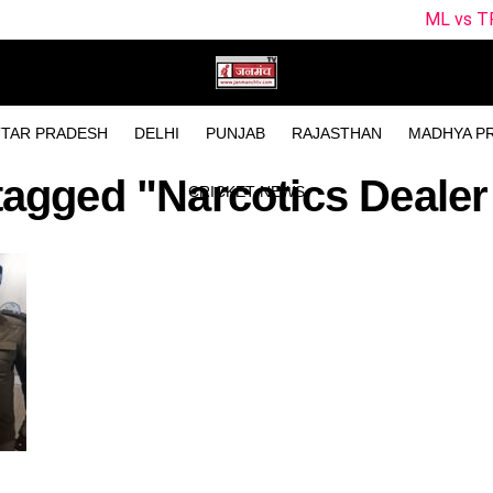
ML vs TRT Dream11 Pre
TAR PRADESH
DELHI
PUNJAB
RAJASTHAN
MADHYA P
 tagged "Narcotics Dealer
CRICKET NEWS