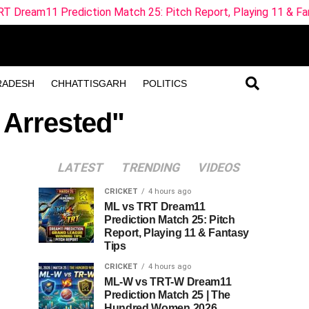
diction Match 25: Pitch Report, Playing 11 & Fantasy Tips
RADESH
CHHATTISGARH
POLITICS
 Arrested"
LATEST
TRENDING
VIDEOS
CRICKET
4 hours ago
ML vs TRT Dream11
Prediction Match 25: Pitch
Report, Playing 11 & Fantasy
Tips
CRICKET
4 hours ago
ML-W vs TRT-W Dream11
Prediction Match 25 | The
Hundred Women 2026