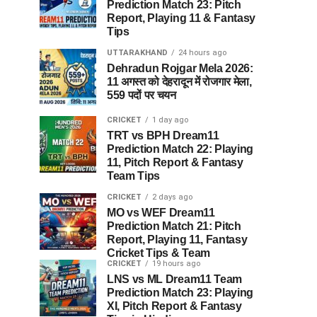
Prediction Match 23: Pitch
Report, Playing 11 & Fantasy
Tips
UTTARAKHAND
24 hours ago
Dehradun Rojgar Mela 2026:
11 अगस्त को देहरादून में रोजगार मेला,
559 पदों पर चयन
CRICKET
1 day ago
TRT vs BPH Dream11
Prediction Match 22: Playing
11, Pitch Report & Fantasy
Team Tips
CRICKET
2 days ago
MO vs WEF Dream11
Prediction Match 21: Pitch
Report, Playing 11, Fantasy
Cricket Tips & Team
CRICKET
19 hours ago
LNS vs ML Dream11 Team
Prediction Match 23: Playing
XI, Pitch Report & Fantasy