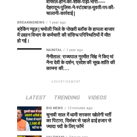
वायरल-होने-का-शौक-पड़ा-भारी-—-
देहरादून-पुलिस-ने-स्टंटबाज़-युवती-पर-की-
चालानी-कार्रवाई |
BREAKINGNEWS
1 year ago
ब्रेकिंग न्यूज़ | चमोली जिले के पोखरी ब्लॉक के हापला बाजार
में उद्यान विभाग के कर्मचारी की संदिग्ध परिस्थितियों में मौत
हो गई।
NAINITAL
1 year ago
नैनीताल: राज्यपाल गुरमीत सिंह ने किए मां
नैना देवी के दर्शन, प्रदेश की सुख-शांति की
कामना की….
ADVERTISEMENT
LATEST
TRENDING
VIDEOS
BIG NEWS
13 minutes ago
चुनावी साल में धामी सरकार खोलेगी भर्ती
का पिटारा, दिसंबर से पहले ढाई हजार से
ज्यादा पदों के लिए फॉर्म