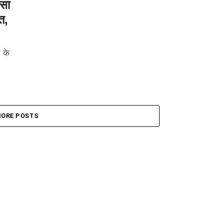
फसा
त,
 के
ORE POSTS