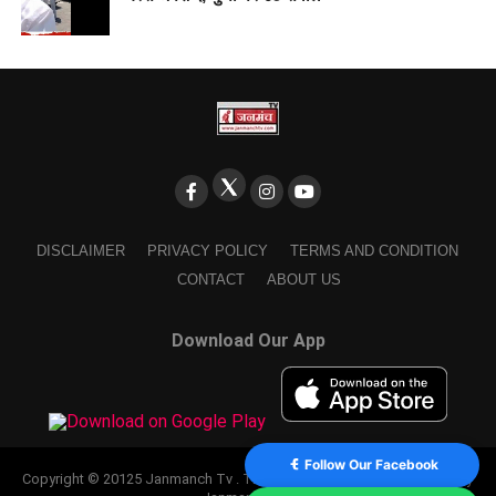
DISCLAIMER
PRIVACY POLICY
TERMS AND CONDITION
CONTACT
ABOUT US
Download Our App
Follow Our Facebook
Copyright © 20125 Janmanch Tv . Theme by SSDIGIMARK. powered by