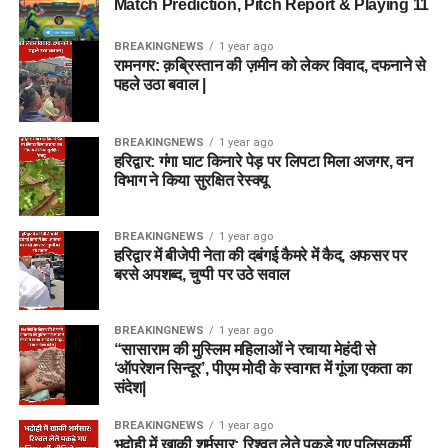
Match Prediction, Pitch Report & Playing 11
BREAKINGNEWS
1 year ago
रामनगर: क़ब्रिस्तान की ज़मीन को लेकर विवाद, दफनाने से
पहले उठा बवाल |
BREAKINGNEWS
1 year ago
हरिद्वार: गंगा घाट किनारे पेड़ पर लिपटा मिला अजगर, वन
विभाग ने किया सुरक्षित रेस्क्यू
BREAKINGNEWS
1 year ago
हरिद्वार में बीजेपी नेता की दबंगई कैमरे में कैद, अफसर पर
बरसे अपशब्द, चुप्पी पर उठे सवाल
BREAKINGNEWS
1 year ago
“सासाराम की मुस्लिम महिलाओं ने रचाया मेहंदी से
‘ऑपरेशन सिन्दूर’, पीएम मोदी के स्वागत में गूंजा एकता का
संदेश|
BREAKINGNEWS
1 year ago
भदोही में खाकी शर्मसार: रिश्वत लेते पकड़े गए पुलिसकर्मी,