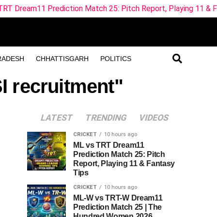
rediction Match 25: Pitch Report, Playing 11 & Fantasy Tips
RADESH
CHHATTISGARH
POLITICS
SI recruitment"
LATEST
TRENDING
VIDEOS
CRICKET
10 hours ago
ML vs TRT Dream11
Prediction Match 25: Pitch
Report, Playing 11 & Fantasy
Tips
CRICKET
10 hours ago
ML-W vs TRT-W Dream11
Prediction Match 25 | The
Hundred Women 2026