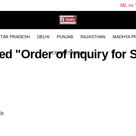
ML vs TRT Dream11 P
TAR PRADESH
DELHI
PUNJAB
RAJASTHAN
MADHYA P
ed "Order of inquiry for 
CRICKET NEWS
 के