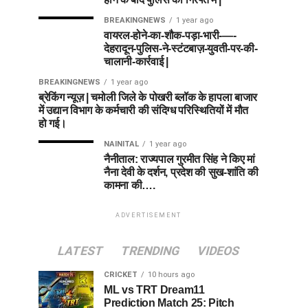
BREAKINGNEWS
1 year ago
वायरल-होने-का-शौक-पड़ा-भारी-—-
देहरादून-पुलिस-ने-स्टंटबाज़-युवती-पर-की-
चालानी-कार्रवाई |
BREAKINGNEWS
1 year ago
ब्रेकिंग न्यूज़ | चमोली जिले के पोखरी ब्लॉक के हापला बाजार
में उद्यान विभाग के कर्मचारी की संदिग्ध परिस्थितियों में मौत
हो गई।
NAINITAL
1 year ago
नैनीताल: राज्यपाल गुरमीत सिंह ने किए मां
नैना देवी के दर्शन, प्रदेश की सुख-शांति की
कामना की….
ADVERTISEMENT
LATEST
TRENDING
VIDEOS
CRICKET
10 hours ago
ML vs TRT Dream11
Prediction Match 25: Pitch