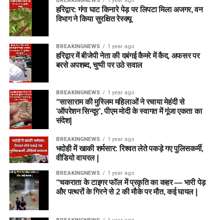
BREAKINGNEWS
1 year ago
हरिद्वार: गंगा घाट किनारे पेड़ पर लिपटा मिला अजगर, वन
विभाग ने किया सुरक्षित रेस्क्यू
BREAKINGNEWS
1 year ago
हरिद्वार में बीजेपी नेता की दबंगई कैमरे में कैद, अफसर पर
बरसे अपशब्द, चुप्पी पर उठे सवाल
BREAKINGNEWS
1 year ago
“सासाराम की मुस्लिम महिलाओं ने रचाया मेहंदी से
‘ऑपरेशन सिन्दूर’, पीएम मोदी के स्वागत में गूंजा एकता का
संदेश|
BREAKINGNEWS
1 year ago
भदोही में खाकी शर्मसार: रिश्वत लेते पकड़े गए पुलिसकर्मी,
वीडियो वायरल |
BREAKINGNEWS
1 year ago
“चकराता के टाइगर फॉल में प्रकृति का कहर — भारी पेड़
और पत्थरों के गिरने से 2 की मौके पर मौत, कई घायल |