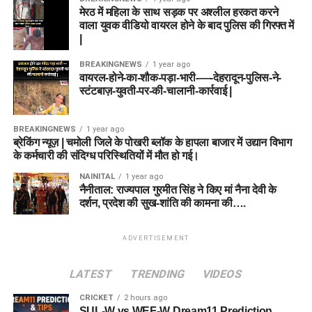
मेरठ में महिला के साथ सड़क पर अश्लील हरकत करने
वाला युवक वीडियो वायरल होने के बाद पुलिस की गिरफ्त में
|
BREAKINGNEWS
1 year ago
वायरल-होने-का-शौक-पड़ा-भारी-—-देहरादून-पुलिस-ने-
स्टंटबाज़-युवती-पर-की-चालानी-कार्रवाई |
BREAKINGNEWS
1 year ago
ब्रेकिंग न्यूज़ | चमोली जिले के पोखरी ब्लॉक के हापला बाजार में उद्यान विभाग
के कर्मचारी की संदिग्ध परिस्थितियों में मौत हो गई।
NAINITAL
1 year ago
नैनीताल: राज्यपाल गुरमीत सिंह ने किए मां नैना देवी के
दर्शन, प्रदेश की सुख-शांति की कामना की….
ADVERTISEMENT
LATEST
TRENDING
VIDEOS
CRICKET
2 hours ago
SUL-W vs WEF-W Dream11 Prediction