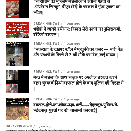
“सासाराम की मुस्लिम महिलाओं ने रचाया मेहंदी से
‘ऑपरेशन सिन्दूर’, पीएम मोदी के स्वागत में गूंजा एकता का
संदेश|
BREAKINGNEWS
1 year ago
भदोही में खाकी शर्मसार: रिश्वत लेते पकड़े गए पुलिसकर्मी,
वीडियो वायरल |
BREAKINGNEWS
1 year ago
“चकराता के टाइगर फॉल में प्रकृति का कहर — भारी पेड़
और पत्थरों के गिरने से 2 की मौके पर मौत, कई घायल |
BREAKINGNEWS
1 year ago
मेरठ में महिला के साथ सड़क पर अश्लील हरकत करने
वाला युवक वीडियो वायरल होने के बाद पुलिस की गिरफ्त में
|
BREAKINGNEWS
1 year ago
वायरल-होने-का-शौक-पड़ा-भारी-—-देहरादून-पुलिस-ने-
स्टंटबाज़-युवती-पर-की-चालानी-कार्रवाई |
BREAKINGNEWS
1 year ago