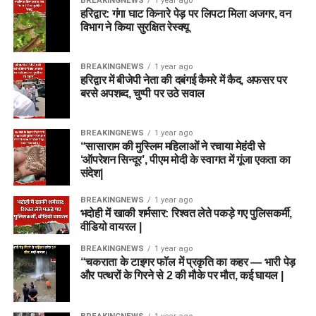
BREAKINGNEWS
1 year ago
हरिद्वार: गंगा घाट किनारे पेड़ पर लिपटा मिला अजगर, वन
विभाग ने किया सुरक्षित रेस्क्यू
BREAKINGNEWS
1 year ago
हरिद्वार में बीजेपी नेता की दबंगई कैमरे में कैद, अफसर पर
बरसे अपशब्द, चुप्पी पर उठे सवाल
BREAKINGNEWS
1 year ago
“सासाराम की मुस्लिम महिलाओं ने रचाया मेहंदी से
‘ऑपरेशन सिन्दूर’, पीएम मोदी के स्वागत में गूंजा एकता का
संदेश|
BREAKINGNEWS
1 year ago
भदोही में खाकी शर्मसार: रिश्वत लेते पकड़े गए पुलिसकर्मी,
वीडियो वायरल |
BREAKINGNEWS
1 year ago
“चकराता के टाइगर फॉल में प्रकृति का कहर — भारी पेड़
और पत्थरों के गिरने से 2 की मौके पर मौत, कई घायल |