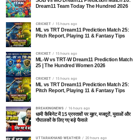
SOB vs MO Dream11 Prediction Match 26:
Dream11 Team Today The Hundred 2026
CRICKET
15 hours ago
ML vs TRT Dream11 Prediction Match 25:
Pitch Report, Playing 11 & Fantasy Tips
CRICKET
15 hours ago
ML-W vs TRT-W Dream11 Prediction Match
25 | The Hundred Women 2026
CRICKET
15 hours ago
ML vs TRT Dream11 Prediction Match 25:
Pitch Report, Playing 11 & Fantasy Tips
BREAKINGNEWS
16 hours ago
धामी कैबिनेट में 15 प्रस्तावों पर मुहर, मजदूरों, युवाओं और
गौपालकों के लिए गए बड़े फैसले
UTTARAKHAND WEATHER
20 hours ago