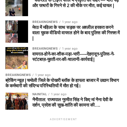
“चकराता के टाइगर फॉल में प्रकृति का कहर — भारी पेड़
और पत्थरों के गिरने से 2 की मौके पर मौत, कई घायल |
BREAKINGNEWS
1 year ago
मेरठ में महिला के साथ सड़क पर अश्लील हरकत करने
वाला युवक वीडियो वायरल होने के बाद पुलिस की गिरफ्त में
|
BREAKINGNEWS
1 year ago
वायरल-होने-का-शौक-पड़ा-भारी-—-देहरादून-पुलिस-ने-
स्टंटबाज़-युवती-पर-की-चालानी-कार्रवाई |
BREAKINGNEWS
1 year ago
ब्रेकिंग न्यूज़ | चमोली जिले के पोखरी ब्लॉक के हापला बाजार में उद्यान विभाग
के कर्मचारी की संदिग्ध परिस्थितियों में मौत हो गई।
NAINITAL
1 year ago
नैनीताल: राज्यपाल गुरमीत सिंह ने किए मां नैना देवी के
दर्शन, प्रदेश की सुख-शांति की कामना की….
ADVERTISEMENT