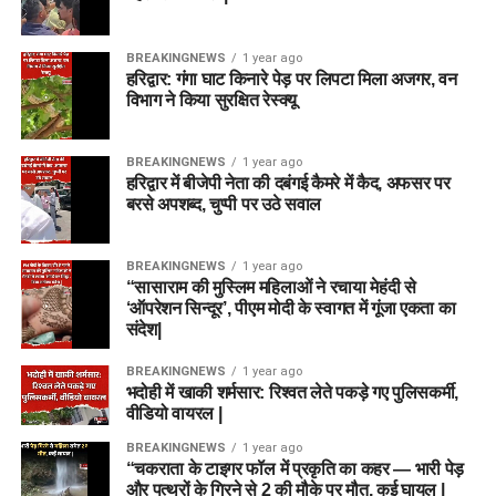
BREAKINGNEWS
1 year ago
हरिद्वार: गंगा घाट किनारे पेड़ पर लिपटा मिला अजगर, वन
विभाग ने किया सुरक्षित रेस्क्यू
BREAKINGNEWS
1 year ago
हरिद्वार में बीजेपी नेता की दबंगई कैमरे में कैद, अफसर पर
बरसे अपशब्द, चुप्पी पर उठे सवाल
BREAKINGNEWS
1 year ago
“सासाराम की मुस्लिम महिलाओं ने रचाया मेहंदी से
‘ऑपरेशन सिन्दूर’, पीएम मोदी के स्वागत में गूंजा एकता का
संदेश|
BREAKINGNEWS
1 year ago
भदोही में खाकी शर्मसार: रिश्वत लेते पकड़े गए पुलिसकर्मी,
वीडियो वायरल |
BREAKINGNEWS
1 year ago
“चकराता के टाइगर फॉल में प्रकृति का कहर — भारी पेड़
और पत्थरों के गिरने से 2 की मौके पर मौत, कई घायल |