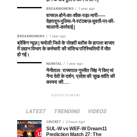
BREAKINGNEWS
1 year ago
वायरल-होने-का-शौक-पड़ा-भारी-—-
देहरादून-पुलिस-ने-स्टंटबाज़-युवती-पर-की-
चालानी-कार्रवाई |
BREAKINGNEWS
1 year ago
ब्रेकिंग न्यूज़ | चमोली जिले के पोखरी ब्लॉक के हापला बाजार
में उद्यान विभाग के कर्मचारी की संदिग्ध परिस्थितियों में मौत
हो गई।
NAINITAL
1 year ago
नैनीताल: राज्यपाल गुरमीत सिंह ने किए मां
नैना देवी के दर्शन, प्रदेश की सुख-शांति की
कामना की….
ADVERTISEMENT
LATEST
TRENDING
VIDEOS
CRICKET
2 hours ago
SUL-W vs WEF-W Dream11
Prediction Match 27: The