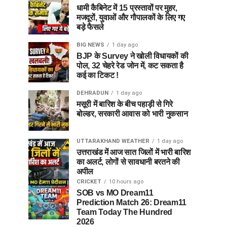
धामी कैबिनेट में 15 प्रस्तावों पर मुहर,
मजदूरों, युवाओं और गौपालकों के लिए गए
बड़े फैसले
BIG NEWS
1 day ago
BJP के Survey ने खोली विधायकों की
पोल, 32 चेहरे रेड जोन में, कट सकता है
कई का टिकट !
DEHRADUN
1 day ago
मसूरी में बारिश के बीच पहाड़ी से गिरे
बोल्डर, सरकारी आवास को भारी नुकसान
UTTARAKHAND WEATHER
1 day ago
उत्तराखंड में आज सात जिलों में भारी बारिश
का अलर्ट, लोगों से सावधानी बरतने की
अपील
CRICKET
10 hours ago
SOB vs MO Dream11
Prediction Match 26: Dream11
Team Today The Hundred
2026