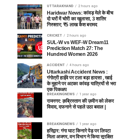
UTTARAKHAND
2 hours ago
Haridwar News: कांवड़ मेले के बीच
दो घरों में चोरी का खुलासा, 3 शातिर
गिरफ्तार; ₹5 लाख कैश बरामद
CRICKET
2 hours ago
SUL-W vs WEF-W Dream11
Prediction Match 27: The
Hundred Women 2026
ACCIDENT
4 hours ago
Uttarkashi Accident News :
गंगोत्री हाईवे पर टला बड़ा हादसा , खाई
के मुहाने पर अटका कांवड़ यात्रियों से भरा
एक पिकअप
BREAKINGNEWS
1 year ago
रामनगर: क़ब्रिस्तान की ज़मीन को लेकर
विवाद, दफनाने से पहले उठा बवाल |
BREAKINGNEWS
1 year ago
हरिद्वार: गंगा घाट किनारे पेड़ पर लिपटा
मिला अजगर, वन विभाग ने किया सुरक्षित