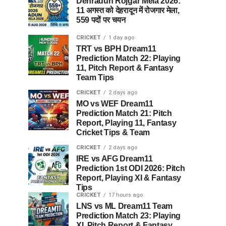
Dehradun Rojgar Mela 2026:
11 अगस्त को देहरादून में रोजगार मेला,
559 पदों पर चयन
CRICKET
1 day ago
TRT vs BPH Dream11
Prediction Match 22: Playing
11, Pitch Report & Fantasy
Team Tips
CRICKET
2 days ago
MO vs WEF Dream11
Prediction Match 21: Pitch
Report, Playing 11, Fantasy
Cricket Tips & Team
CRICKET
2 days ago
IRE vs AFG Dream11
Prediction 1st ODI 2026: Pitch
Report, Playing XI & Fantasy
Tips
CRICKET
17 hours ago
LNS vs ML Dream11 Team
Prediction Match 23: Playing
XI, Pitch Report & Fantasy