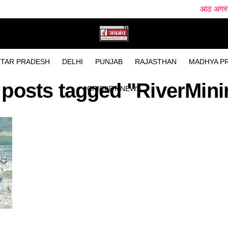
आठ अगस्त को हल्द्वानी आएंग
TAR PRADESH
DELHI
PUNJAB
RAJASTHAN
MADHYA P
l posts tagged "RiverMini
CRICKET NEWS