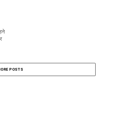
हने
पर
ORE POSTS