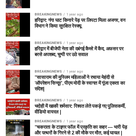
BREAKINGNEWS
1 year ago
हरिद्वार: गंगा घाट किनारे पेड़ पर लिपटा मिला अजगर, वन
विभाग ने किया सुरक्षित रेस्क्यू
BREAKINGNEWS
1 year ago
हरिद्वार में बीजेपी नेता की दबंगई कैमरे में कैद, अफसर पर
बरसे अपशब्द, चुप्पी पर उठे सवाल
BREAKINGNEWS
1 year ago
“सासाराम की मुस्लिम महिलाओं ने रचाया मेहंदी से
‘ऑपरेशन सिन्दूर’, पीएम मोदी के स्वागत में गूंजा एकता का
संदेश|
BREAKINGNEWS
1 year ago
भदोही में खाकी शर्मसार: रिश्वत लेते पकड़े गए पुलिसकर्मी,
वीडियो वायरल |
BREAKINGNEWS
1 year ago
“चकराता के टाइगर फॉल में प्रकृति का कहर — भारी पेड़
और पत्थरों के गिरने से 2 की मौके पर मौत, कई घायल |