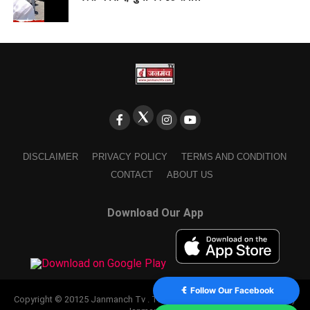
DISCLAIMER
PRIVACY POLICY
TERMS AND CONDITION
CONTACT
ABOUT US
Download Our App
Follow Our Facebook
Copyright © 20125 Janmanch Tv . Theme by SSDIGIMARK. powered by