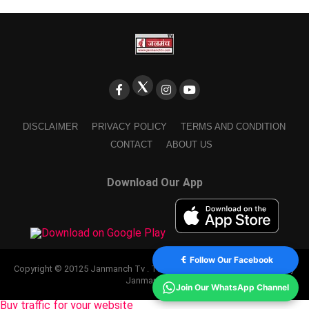
DISCLAIMER
PRIVACY POLICY
TERMS AND CONDITION
CONTACT
ABOUT US
Download Our App
Follow Our Facebook
Copyright © 20125 Janmanch Tv . Theme by SSDIGIMARK. powered by
Janmanch TV.
Join Our WhatsApp Channel
Buy traffic for your website