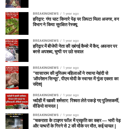
BREAKINGNEWS
1 year ago
हरिद्वार: गंगा घाट किनारे पेड़ पर लिपटा मिला अजगर, वन
विभाग ने किया सुरक्षित रेस्क्यू
BREAKINGNEWS
1 year ago
हरिद्वार में बीजेपी नेता की दबंगई कैमरे में कैद, अफसर पर
बरसे अपशब्द, चुप्पी पर उठे सवाल
BREAKINGNEWS
1 year ago
“सासाराम की मुस्लिम महिलाओं ने रचाया मेहंदी से
‘ऑपरेशन सिन्दूर’, पीएम मोदी के स्वागत में गूंजा एकता का
संदेश|
BREAKINGNEWS
1 year ago
भदोही में खाकी शर्मसार: रिश्वत लेते पकड़े गए पुलिसकर्मी,
वीडियो वायरल |
BREAKINGNEWS
1 year ago
“चकराता के टाइगर फॉल में प्रकृति का कहर — भारी पेड़
और पत्थरों के गिरने से 2 की मौके पर मौत, कई घायल |