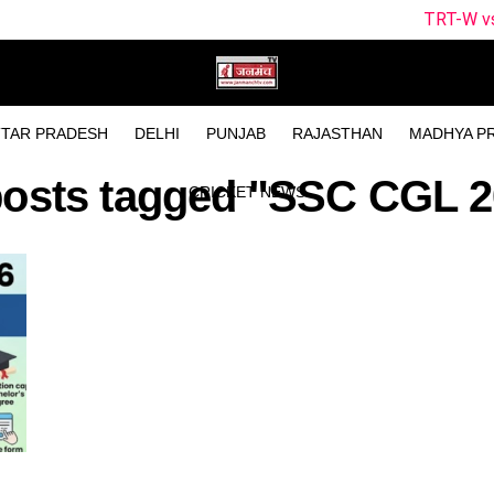
TRT-W vs SOB-W Dream
TAR PRADESH
DELHI
PUNJAB
RAJASTHAN
MADHYA P
posts tagged "SSC CGL 
CRICKET NEWS