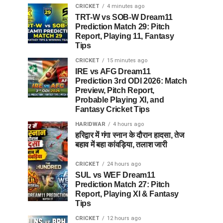
CRICKET
4 minutes ago
TRT-W vs SOB-W Dream11
Prediction Match 29: Pitch
Report, Playing 11, Fantasy
Tips
CRICKET
15 minutes ago
IRE vs AFG Dream11
Prediction 3rd ODI 2026: Match
Preview, Pitch Report,
Probable Playing XI, and
Fantasy Cricket Tips
HARIDWAR
4 hours ago
हरिद्वार में गंगा स्नान के दौरान हादसा, तेज
बहाव में बहा कांवड़िया, तलाश जारी
CRICKET
24 hours ago
SUL vs WEF Dream11
Prediction Match 27: Pitch
Report, Playing XI & Fantasy
Tips
CRICKET
12 hours ago