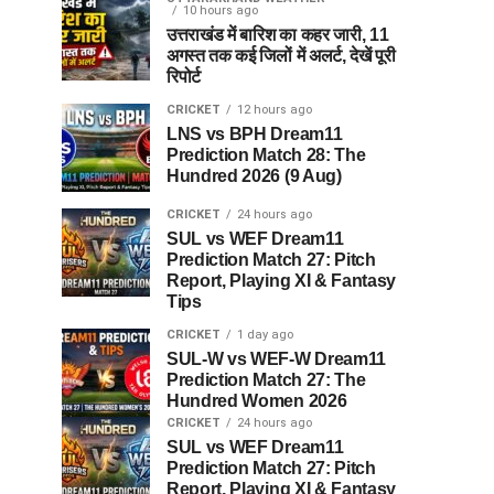
10 hours ago
उत्तराखंड में बारिश का कहर जारी, 11
अगस्त तक कई जिलों में अलर्ट, देखें पूरी
रिपोर्ट
CRICKET
12 hours ago
LNS vs BPH Dream11
Prediction Match 28: The
Hundred 2026 (9 Aug)
CRICKET
24 hours ago
SUL vs WEF Dream11
Prediction Match 27: Pitch
Report, Playing XI & Fantasy
Tips
CRICKET
1 day ago
SUL-W vs WEF-W Dream11
Prediction Match 27: The
Hundred Women 2026
CRICKET
24 hours ago
SUL vs WEF Dream11
Prediction Match 27: Pitch
Report, Playing XI & Fantasy