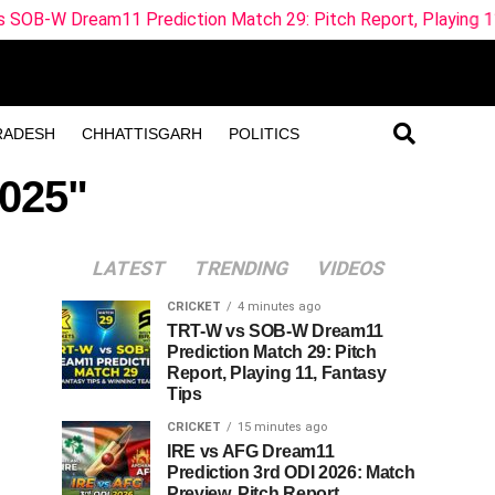
11 Prediction Match 29: Pitch Report, Playing 11, Fantasy Ti
RADESH
CHHATTISGARH
POLITICS
2025"
LATEST
TRENDING
VIDEOS
CRICKET
4 minutes ago
TRT-W vs SOB-W Dream11
Prediction Match 29: Pitch
Report, Playing 11, Fantasy
Tips
CRICKET
15 minutes ago
IRE vs AFG Dream11
Prediction 3rd ODI 2026: Match
Preview, Pitch Report,