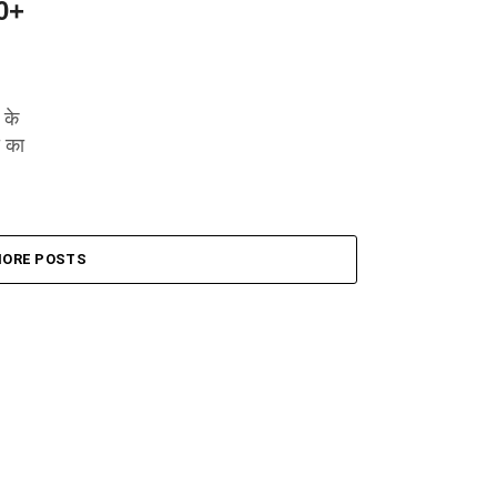
0+
 के
ी का
ORE POSTS