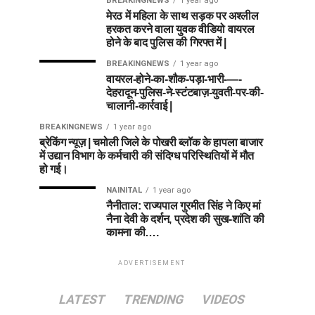
BREAKINGNEWS
1 year ago
मेरठ में महिला के साथ सड़क पर अश्लील
हरकत करने वाला युवक वीडियो वायरल
होने के बाद पुलिस की गिरफ्त में |
BREAKINGNEWS
1 year ago
वायरल-होने-का-शौक-पड़ा-भारी-—-
देहरादून-पुलिस-ने-स्टंटबाज़-युवती-पर-की-
चालानी-कार्रवाई |
BREAKINGNEWS
1 year ago
ब्रेकिंग न्यूज़ | चमोली जिले के पोखरी ब्लॉक के हापला बाजार
में उद्यान विभाग के कर्मचारी की संदिग्ध परिस्थितियों में मौत
हो गई।
NAINITAL
1 year ago
नैनीताल: राज्यपाल गुरमीत सिंह ने किए मां
नैना देवी के दर्शन, प्रदेश की सुख-शांति की
कामना की….
ADVERTISEMENT
LATEST
TRENDING
VIDEOS