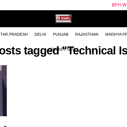
BPH-W vs SUL-W Drea
TAR PRADESH
DELHI
PUNJAB
RAJASTHAN
MADHYA P
posts tagged "Technical I
CRICKET NEWS