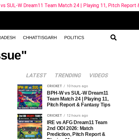
m11 Team Match 24 | Playing 11, Pitch Report & Fantasy Tip
RADESH
CHHATTISGARH
POLITICS
ssue"
LATEST
TRENDING
VIDEOS
CRICKET
10 hours ago
BPH-W vs SUL-W Dream11
Team Match 24 | Playing 11,
Pitch Report & Fantasy Tips
CRICKET
12 hours ago
IRE vs AFG Dream11 Team
2nd ODI 2026: Match
Prediction, Pitch Report &