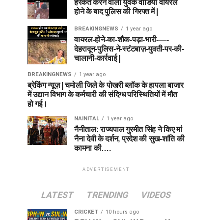
हरकत करने वाला युवक वीडियो वायरल
होने के बाद पुलिस की गिरफ्त में |
BREAKINGNEWS
1 year ago
वायरल-होने-का-शौक-पड़ा-भारी-—-
देहरादून-पुलिस-ने-स्टंटबाज़-युवती-पर-की-
चालानी-कार्रवाई |
BREAKINGNEWS
1 year ago
ब्रेकिंग न्यूज़ | चमोली जिले के पोखरी ब्लॉक के हापला बाजार
में उद्यान विभाग के कर्मचारी की संदिग्ध परिस्थितियों में मौत
हो गई।
NAINITAL
1 year ago
नैनीताल: राज्यपाल गुरमीत सिंह ने किए मां
नैना देवी के दर्शन, प्रदेश की सुख-शांति की
कामना की….
ADVERTISEMENT
LATEST
TRENDING
VIDEOS
CRICKET
10 hours ago