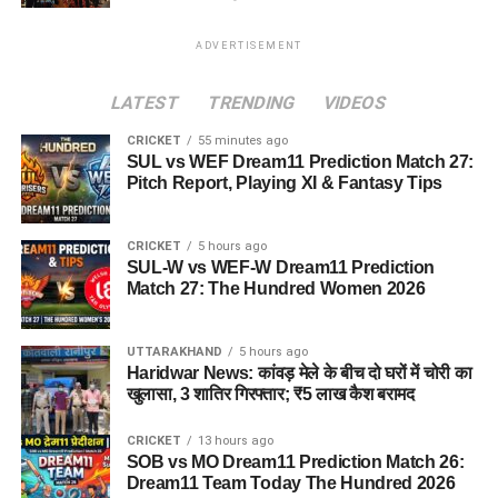
ADVERTISEMENT
LATEST
TRENDING
VIDEOS
CRICKET
55 minutes ago
SUL vs WEF Dream11 Prediction Match 27:
Pitch Report, Playing XI & Fantasy Tips
CRICKET
5 hours ago
SUL-W vs WEF-W Dream11 Prediction
Match 27: The Hundred Women 2026
UTTARAKHAND
5 hours ago
Haridwar News: कांवड़ मेले के बीच दो घरों में चोरी का
खुलासा, 3 शातिर गिरफ्तार; ₹5 लाख कैश बरामद
CRICKET
13 hours ago
SOB vs MO Dream11 Prediction Match 26:
Dream11 Team Today The Hundred 2026