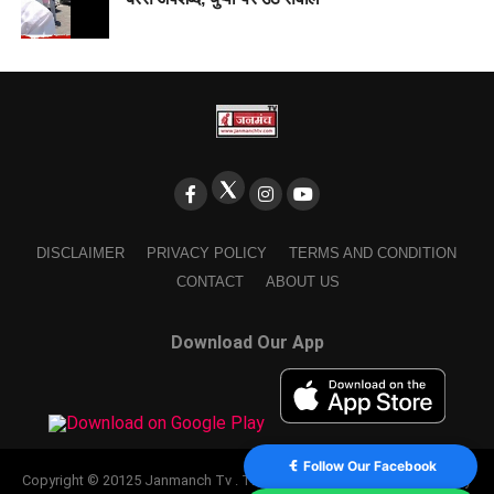
DISCLAIMER
PRIVACY POLICY
TERMS AND CONDITION
CONTACT
ABOUT US
Download Our App
Follow Our Facebook
Copyright © 20125 Janmanch Tv . Theme by SSDIGIMARK. powered by