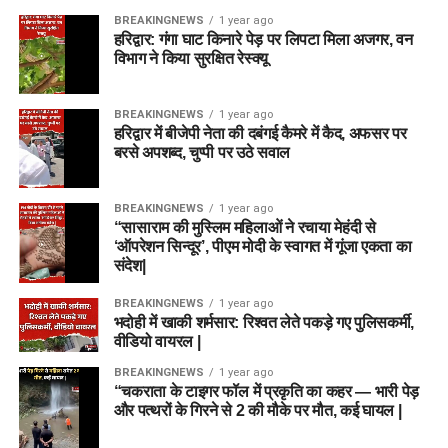
BREAKINGNEWS
1 year ago
हरिद्वार: गंगा घाट किनारे पेड़ पर लिपटा मिला अजगर, वन
विभाग ने किया सुरक्षित रेस्क्यू
BREAKINGNEWS
1 year ago
हरिद्वार में बीजेपी नेता की दबंगई कैमरे में कैद, अफसर पर
बरसे अपशब्द, चुप्पी पर उठे सवाल
BREAKINGNEWS
1 year ago
“सासाराम की मुस्लिम महिलाओं ने रचाया मेहंदी से
‘ऑपरेशन सिन्दूर’, पीएम मोदी के स्वागत में गूंजा एकता का
संदेश|
BREAKINGNEWS
1 year ago
भदोही में खाकी शर्मसार: रिश्वत लेते पकड़े गए पुलिसकर्मी,
वीडियो वायरल |
BREAKINGNEWS
1 year ago
“चकराता के टाइगर फॉल में प्रकृति का कहर — भारी पेड़
और पत्थरों के गिरने से 2 की मौके पर मौत, कई घायल |