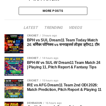
MORE POSTS
LATEST
TRENDING
VIDEOS
CRICKET
3 hours ago
BPH vs SUL Dream11 Team Today Match
24: बर्मिंघम फीनिक्स vs सनराइजर्स लीड्स ड्रीम11 टीम
CRICKET
14 hours ago
BPH-W vs SUL-W Dream11 Team Match 24
| Playing 11, Pitch Report & Fantasy Tips
CRICKET
15 hours ago
IRE vs AFG Dream11 Team 2nd ODI 2026:
Match Prediction, Pitch Report & Playing 11
DEHRADUN
16 hours ago