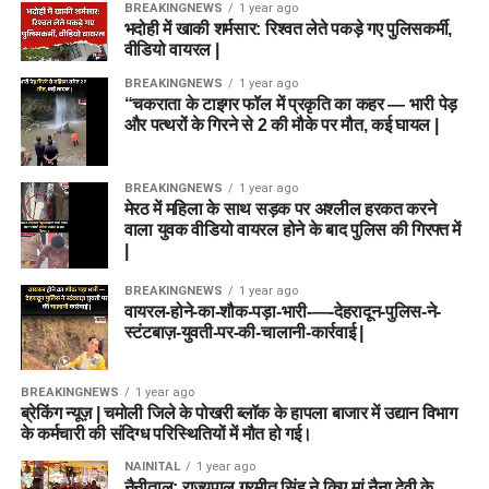
BREAKINGNEWS
1 year ago
भदोही में खाकी शर्मसार: रिश्वत लेते पकड़े गए पुलिसकर्मी,
वीडियो वायरल |
BREAKINGNEWS
1 year ago
“चकराता के टाइगर फॉल में प्रकृति का कहर — भारी पेड़
और पत्थरों के गिरने से 2 की मौके पर मौत, कई घायल |
BREAKINGNEWS
1 year ago
मेरठ में महिला के साथ सड़क पर अश्लील हरकत करने
वाला युवक वीडियो वायरल होने के बाद पुलिस की गिरफ्त में
|
BREAKINGNEWS
1 year ago
वायरल-होने-का-शौक-पड़ा-भारी-—-देहरादून-पुलिस-ने-
स्टंटबाज़-युवती-पर-की-चालानी-कार्रवाई |
BREAKINGNEWS
1 year ago
ब्रेकिंग न्यूज़ | चमोली जिले के पोखरी ब्लॉक के हापला बाजार में उद्यान विभाग
के कर्मचारी की संदिग्ध परिस्थितियों में मौत हो गई।
NAINITAL
1 year ago
नैनीताल: राज्यपाल गुरमीत सिंह ने किए मां नैना देवी के