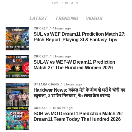
ADVERTISEMENT
LATEST
TRENDING
VIDEOS
CRICKET
4 hours ago
SUL vs WEF Dream11 Prediction Match 27:
Pitch Report, Playing XI & Fantasy Tips
CRICKET
8 hours ago
SUL-W vs WEF-W Dream11 Prediction
Match 27: The Hundred Women 2026
UTTARAKHAND
8 hours ago
Haridwar News: कांवड़ मेले के बीच दो घरों में चोरी का
खुलासा, 3 शातिर गिरफ्तार; ₹5 लाख कैश बरामद
CRICKET
16 hours ago
SOB vs MO Dream11 Prediction Match 26:
Dream11 Team Today The Hundred 2026