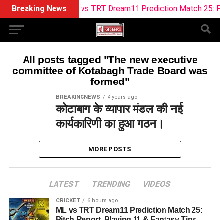
Breaking News
ML vs TRT Dream11 Prediction Match 25: Pitch
All posts tagged "The new executive
committee of Kotabagh Trade Board was
formed"
BREAKINGNEWS
4 years ago
कोटाबाग के व्यापार मंडल की नई
कार्यकारिणी का हुआ गठन।
MORE POSTS
LATEST
TRENDING
VIDEOS
CRICKET
6 hours ago
ML vs TRT Dream11 Prediction Match 25:
Pitch Report, Playing 11 & Fantasy Tips