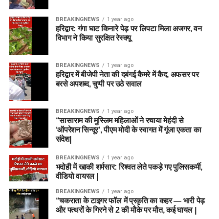
BREAKINGNEWS
1 year ago
हरिद्वार: गंगा घाट किनारे पेड़ पर लिपटा मिला अजगर, वन
विभाग ने किया सुरक्षित रेस्क्यू
BREAKINGNEWS
1 year ago
हरिद्वार में बीजेपी नेता की दबंगई कैमरे में कैद, अफसर पर
बरसे अपशब्द, चुप्पी पर उठे सवाल
BREAKINGNEWS
1 year ago
“सासाराम की मुस्लिम महिलाओं ने रचाया मेहंदी से
‘ऑपरेशन सिन्दूर’, पीएम मोदी के स्वागत में गूंजा एकता का
संदेश|
BREAKINGNEWS
1 year ago
भदोही में खाकी शर्मसार: रिश्वत लेते पकड़े गए पुलिसकर्मी,
वीडियो वायरल |
BREAKINGNEWS
1 year ago
“चकराता के टाइगर फॉल में प्रकृति का कहर — भारी पेड़
और पत्थरों के गिरने से 2 की मौके पर मौत, कई घायल |