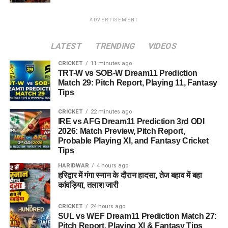
ADVERTISEMENT
LATEST
TRENDING
VIDEOS
CRICKET
11 minutes ago
TRT-W vs SOB-W Dream11 Prediction
Match 29: Pitch Report, Playing 11, Fantasy
Tips
CRICKET
22 minutes ago
IRE vs AFG Dream11 Prediction 3rd ODI
2026: Match Preview, Pitch Report,
Probable Playing XI, and Fantasy Cricket
Tips
HARIDWAR
4 hours ago
हरिद्वार में गंगा स्नान के दौरान हादसा, तेज बहाव में बहा
कांवड़िया, तलाश जारी
CRICKET
24 hours ago
SUL vs WEF Dream11 Prediction Match 27:
Pitch Report, Playing XI & Fantasy Tips