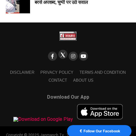
बरसे अपशब्द, चुप्पी पर उठे सवाल
DISCLAIMER
PRIVACY POLICY
TERMS AND CONDITION
CONTACT
ABOUT US
Download Our App
Follow Our Facebook
Copyright © 20125 Janmanch Tv . Theme by SSDIGIMARK. powered by