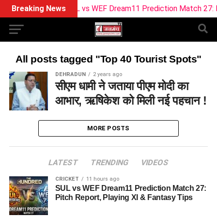
Breaking News
SUL vs WEF Dream11 Prediction Match 27: Pitch
All posts tagged "Top 40 Tourist Spots"
DEHRADUN
2 years ago
सीएम धामी ने जताया पीएम मोदी का
आभार, ऋषिकेश को मिली नई पहचान !
MORE POSTS
LATEST
TRENDING
VIDEOS
CRICKET
11 hours ago
SUL vs WEF Dream11 Prediction Match 27:
Pitch Report, Playing XI & Fantasy Tips