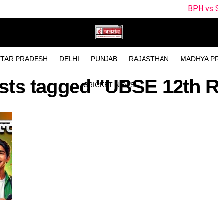
BPH vs SUL Dream11 Tea
TAR PRADESH
DELHI
PUNJAB
RAJASTHAN
MADHYA P
osts tagged "UBSE 12th R
CRICKET NEWS