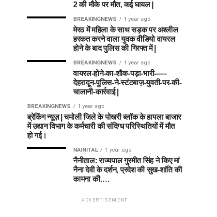
2 की मौके पर मौत, कई घायल |
BREAKINGNEWS
1 year ago
मेरठ में महिला के साथ सड़क पर अश्लील
हरकत करने वाला युवक वीडियो वायरल
होने के बाद पुलिस की गिरफ्त में |
BREAKINGNEWS
1 year ago
वायरल-होने-का-शौक-पड़ा-भारी-—-
देहरादून-पुलिस-ने-स्टंटबाज़-युवती-पर-की-
चालानी-कार्रवाई |
BREAKINGNEWS
1 year ago
ब्रेकिंग न्यूज़ | चमोली जिले के पोखरी ब्लॉक के हापला बाजार
में उद्यान विभाग के कर्मचारी की संदिग्ध परिस्थितियों में मौत
हो गई।
NAINITAL
1 year ago
नैनीताल: राज्यपाल गुरमीत सिंह ने किए मां
नैना देवी के दर्शन, प्रदेश की सुख-शांति की
कामना की….
ADVERTISEMENT