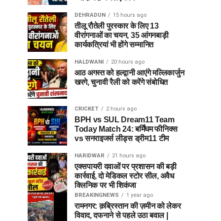
DEHRADUN
15 hours ago
तीलू रौतेली पुरस्कार के लिए 13
वीरांगनाओं का चयन, 35 आंगनबाड़ी
कार्यकत्रियां भी होंगे सम्मानित
HALDWANI
20 hours ago
आठ अगस्त को हल्द्वानी आएंगे मल्लिकार्जुन
खरगे, चुनावी रैली को करेंगे संबोधित
CRICKET
2 hours ago
BPH vs SUL Dream11 Team
Today Match 24: बर्मिंघम फीनिक्स
vs सनराइजर्स लीड्स ड्रीम11 टीम
HARIDWAR
21 hours ago
एक्सपायरी दवाओं पर प्रशासन की बड़ी
कार्रवाई, दो मेडिकल स्टोर सील, अवैध
क्लिनिक पर भी शिकंजा
BREAKINGNEWS
1 year ago
रामनगर: क़ब्रिस्तान की ज़मीन को लेकर
विवाद, दफनाने से पहले उठा बवाल |