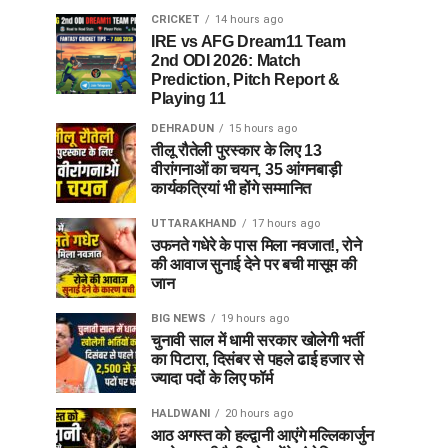
CRICKET
14 hours ago
IRE vs AFG Dream11 Team
2nd ODI 2026: Match
Prediction, Pitch Report &
Playing 11
DEHRADUN
15 hours ago
तीलू रौतेली पुरस्कार के लिए 13
वीरांगनाओं का चयन, 35 आंगनबाड़ी
कार्यकत्रियां भी होंगे सम्मानित
UTTARAKHAND
17 hours ago
उफनते गधेरे के पास मिला नवजात!, रोने
की आवाज सुनाई देने पर बची मासूम की
जान
BIG NEWS
19 hours ago
चुनावी साल में धामी सरकार खोलेगी भर्ती
का पिटारा, दिसंबर से पहले ढाई हजार से
ज्यादा पदों के लिए फॉर्म
HALDWANI
20 hours ago
आठ अगस्त को हल्द्वानी आएंगे मल्लिकार्जुन