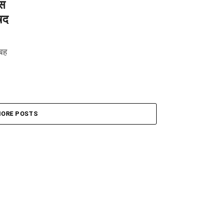
स
षद
बह
ORE POSTS