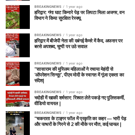
BREAKINGNEWS
1 year ago
हरिद्वार: गंगा घाट किनारे पेड़ पर लिपटा मिला अजगर, वन
विभाग ने किया सुरक्षित रेस्क्यू
BREAKINGNEWS
1 year ago
हरिद्वार में बीजेपी नेता की दबंगई कैमरे में कैद, अफसर पर
बरसे अपशब्द, चुप्पी पर उठे सवाल
BREAKINGNEWS
1 year ago
“सासाराम की मुस्लिम महिलाओं ने रचाया मेहंदी से
‘ऑपरेशन सिन्दूर’, पीएम मोदी के स्वागत में गूंजा एकता का
संदेश|
BREAKINGNEWS
1 year ago
भदोही में खाकी शर्मसार: रिश्वत लेते पकड़े गए पुलिसकर्मी,
वीडियो वायरल |
BREAKINGNEWS
1 year ago
“चकराता के टाइगर फॉल में प्रकृति का कहर — भारी पेड़
और पत्थरों के गिरने से 2 की मौके पर मौत, कई घायल |