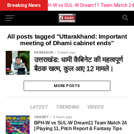
Breaking News
BPH-W vs SUL-W Dream11 Team Match 24 | Play
All posts tagged "Uttarakhand: Important
meeting of Dhami cabinet ends"
DEHRADUN
2 years ago
उत्तराखंड: धामी कैबिनेट की महत्वपूर्ण
बैठक खत्म, कुल आए 12 मामले।
MORE POSTS
LATEST
TRENDING
VIDEOS
CRICKET
6 hours ago
BPH-W vs SUL-W Dream11 Team Match 24
| Playing 11, Pitch Report & Fantasy Tips