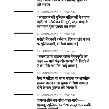
कैद, अफसर पर बरसे अपशब्द, चुप्पी पर
उठे सवाल
BREAKINGNEWS
1 year ago
“सासाराम की मुस्लिम महिलाओं ने रचाया
मेहंदी से ‘ऑपरेशन सिन्दूर’, पीएम मोदी के
स्वागत में गूंजा एकता का संदेश|
BREAKINGNEWS
1 year ago
भदोही में खाकी शर्मसार: रिश्वत लेते पकड़े
गए पुलिसकर्मी, वीडियो वायरल |
BREAKINGNEWS
1 year ago
“चकराता के टाइगर फॉल में प्रकृति का
कहर — भारी पेड़ और पत्थरों के गिरने से
2 की मौके पर मौत, कई घायल |
BREAKINGNEWS
1 year ago
मेरठ में महिला के साथ सड़क पर अश्लील
हरकत करने वाला युवक वीडियो वायरल
होने के बाद पुलिस की गिरफ्त में |
BREAKINGNEWS
1 year ago
वायरल-होने-का-शौक-पड़ा-भारी-—-
देहरादून-पुलिस-ने-स्टंटबाज़-युवती-पर-की-