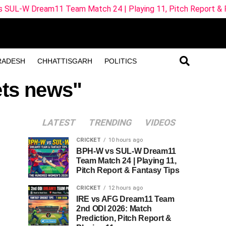
 Team Match 24 | Playing 11, Pitch Report & Fantasy Tips
RADESH
CHHATTISGARH
POLITICS
ets news"
LATEST
TRENDING
VIDEOS
CRICKET
10 hours ago
BPH-W vs SUL-W Dream11
Team Match 24 | Playing 11,
Pitch Report & Fantasy Tips
CRICKET
12 hours ago
IRE vs AFG Dream11 Team
2nd ODI 2026: Match
Prediction, Pitch Report &