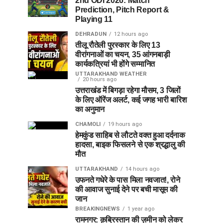
2nd ODI 2026: Match
Prediction, Pitch Report &
Playing 11
DEHRADUN
12 hours ago
तीलू रौतेली पुरस्कार के लिए 13
वीरांगनाओं का चयन, 35 आंगनबाड़ी
कार्यकत्रियां भी होंगे सम्मानित
UTTARAKHAND WEATHER
20 hours ago
उत्तराखंड में बिगड़ा रहेगा मौसम, 3 जिलों
के लिए ऑरेंज अलर्ट, कई जगह भारी बारिश
का अनुमान
CHAMOLI
19 hours ago
हेमकुंड साहिब से लौटते वक्त हुआ दर्दनाक
हादसा, बाइक फिसलने से एक श्रद्धालु की
मौत
UTTARAKHAND
14 hours ago
उफनते गधेरे के पास मिला नवजात!, रोने
की आवाज सुनाई देने पर बची मासूम की
जान
BREAKINGNEWS
1 year ago
रामनगर: क़ब्रिस्तान की ज़मीन को लेकर