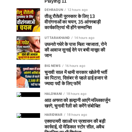
Playing 11
DEHRADUN
12 hours ago
तीलू रौतेली पुरस्कार के लिए 13
वीरांगनाओं का चयन, 35 आंगनबाड़ी
कार्यकत्रियां भी होंगे सम्मानित
UTTARAKHAND
14 hours ago
उफनते गधेरे के पास मिला नवजात!, रोने
की आवाज सुनाई देने पर बची मासूम की
जान
BIG NEWS
16 hours ago
चुनावी साल में धामी सरकार खोलेगी भर्ती
का पिटारा, दिसंबर से पहले ढाई हजार से
ज्यादा पदों के लिए फॉर्म
HALDWANI
18 hours ago
आठ अगस्त को हल्द्वानी आएंगे मल्लिकार्जुन
खरगे, चुनावी रैली को करेंगे संबोधित
HARIDWAR
18 hours ago
एक्सपायरी दवाओं पर प्रशासन की बड़ी
कार्रवाई, दो मेडिकल स्टोर सील, अवैध