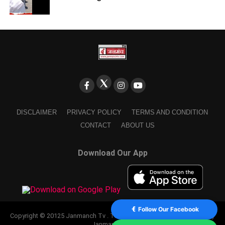
DISCLAIMER
PRIVACY POLICY
TERMS AND CONDITION
CONTACT
ABOUT US
Download Our App
Follow Our Facebook
Copyright © 20125 Janmanch Tv . Theme by SSDIGIMARK. powered by
Janmanch TV.