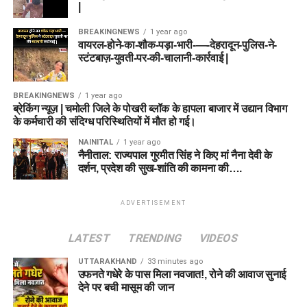
|
BREAKINGNEWS
1 year ago
वायरल-होने-का-शौक-पड़ा-भारी-—-देहरादून-पुलिस-ने-
स्टंटबाज़-युवती-पर-की-चालानी-कार्रवाई |
BREAKINGNEWS
1 year ago
ब्रेकिंग न्यूज़ | चमोली जिले के पोखरी ब्लॉक के हापला बाजार में उद्यान विभाग
के कर्मचारी की संदिग्ध परिस्थितियों में मौत हो गई।
NAINITAL
1 year ago
नैनीताल: राज्यपाल गुरमीत सिंह ने किए मां नैना देवी के
दर्शन, प्रदेश की सुख-शांति की कामना की….
ADVERTISEMENT
LATEST
TRENDING
VIDEOS
UTTARAKHAND
33 minutes ago
उफनते गधेरे के पास मिला नवजात!, रोने की आवाज सुनाई
देने पर बची मासूम की जान