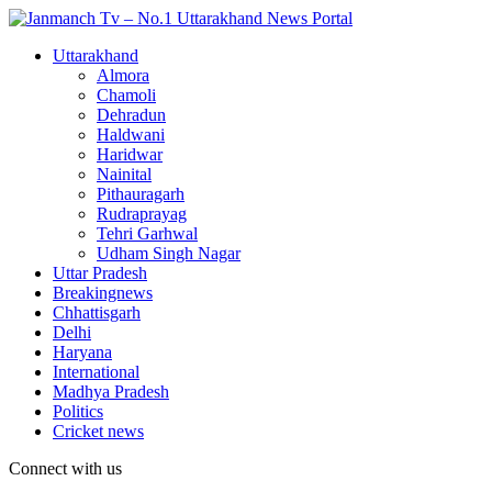
Uttarakhand
Almora
Chamoli
Dehradun
Haldwani
Haridwar
Nainital
Pithauragarh
Rudraprayag
Tehri Garhwal
Udham Singh Nagar
Uttar Pradesh
Breakingnews
Chhattisgarh
Delhi
Haryana
International
Madhya Pradesh
Politics
Cricket news
Connect with us